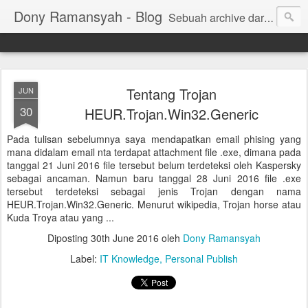
Dony Ramansyah - Blog
Sebuah archive dari kehidupan - log dari perjalanan dan tujuan | Fell Free ... ( archive of live, log of journey and target | Fell Free ...)
Tentang Trojan
JUN
30
HEUR.Trojan.Win32.Generic
Pada tulisan sebelumnya saya mendapatkan email phising yang
mana didalam email nta terdapat attachment file .exe, dimana pada
tanggal 21 Juni 2016 file tersebut belum terdeteksi oleh Kaspersky
sebagai ancaman. Namun baru tanggal 28 Juni 2016 file .exe
tersebut terdeteksi sebagai jenis Trojan dengan nama
HEUR.Trojan.Win32.Generic. Menurut wikipedia, Trojan horse atau
Kuda Troya atau yang ...
Diposting
30th June 2016
oleh
Dony Ramansyah
Label:
IT Knowledge
Personal Publish