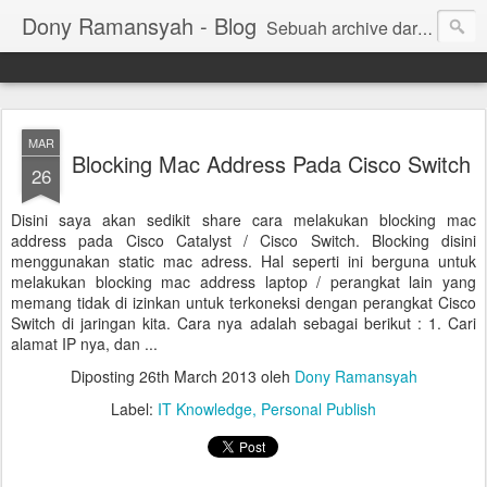
Dony Ramansyah - Blog
Sebuah archive dari kehidupan - log dari perjalanan dan tujuan | Fell Free ... ( archive of live, log of journey and target | Fell Free ...)
MAR
Blocking Mac Address Pada Cisco Switch
26
Disini saya akan sedikit share cara melakukan blocking mac
address pada Cisco Catalyst / Cisco Switch. Blocking disini
menggunakan static mac adress. Hal seperti ini berguna untuk
melakukan blocking mac address laptop / perangkat lain yang
memang tidak di izinkan untuk terkoneksi dengan perangkat Cisco
Switch di jaringan kita. Cara nya adalah sebagai berikut : 1. Cari
alamat IP nya, dan ...
Diposting
26th March 2013
oleh
Dony Ramansyah
Label:
IT Knowledge
Personal Publish