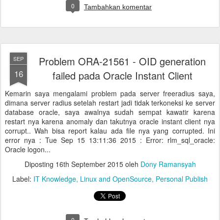
0
Tambahkan komentar
Problem ORA-21561 - OID generation
SEP
16
failed pada Oracle Instant Client
Kemarin saya mengalami problem pada server freeradius saya,
dimana server radius setelah restart jadi tidak terkoneksi ke server
database oracle, saya awalnya sudah sempat kawatir karena
restart nya karena anomaly dan takutnya oracle instant client nya
corrupt.. Wah bisa report kalau ada file nya yang corrupted. Ini
error nya : Tue Sep 15 13:11:36 2015 : Error: rlm_sql_oracle:
Oracle logon...
Diposting
16th September 2015
oleh
Dony Ramansyah
Label:
IT Knowledge
Linux and OpenSource
Personal Publish
0