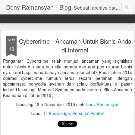
Dony Ramansyah - Blog
Sebuah archive dari kehidupan - log dari perjalanan dan tujuan | Fell Free ... ( archive of live, log of journey and target | Fell Free ...)
Cybercrime - Ancaman Untuk Bisnis Anda
NOV
18
di Internet
Pengantar 'Cybercrime' telah menjadi ancaman yang signifikan
untuk bisnis di mana pun kita berada dan apa pun ukuran bisnis
nya. Tapi bagaimana bahaya ancaman tersebut? Pada tahun 2014
operasi cybercrime tumbuh terus secara perlahan, dengan
spesialisasi, penyedia layanan dan selalu berfluktuasi di pasar
industri teknologi. Menurut Symantec pada laporan ’Situs Ancaman
Keamanan di tahun 2015’, ...
Diposting
18th November 2015
oleh
Dony Ramansyah
Label:
IT Knowledge
Personal Publish