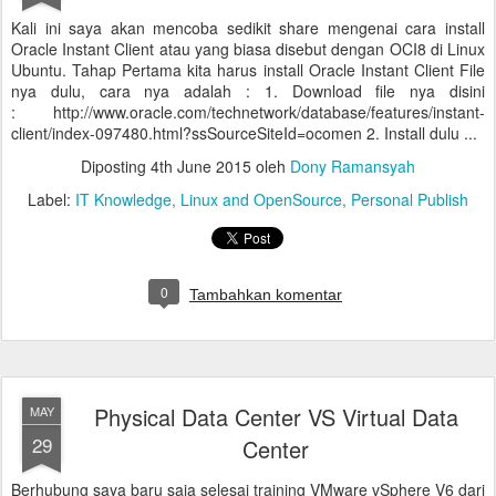
Kali ini saya akan mencoba sedikit share mengenai cara install
Oracle Instant Client atau yang biasa disebut dengan OCI8 di Linux
Ubuntu. Tahap Pertama kita harus install Oracle Instant Client File
nya dulu, cara nya adalah : 1. Download file nya disini
: http://www.oracle.com/technetwork/database/features/instant-
client/index-097480.html?ssSourceSiteId=ocomen 2. Install dulu ...
Diposting
4th June 2015
oleh
Dony Ramansyah
Label:
IT Knowledge
Linux and OpenSource
Personal Publish
0
Tambahkan komentar
Physical Data Center VS Virtual Data
MAY
29
Center
Berhubung saya baru saja selesai training VMware vSphere V6 dari