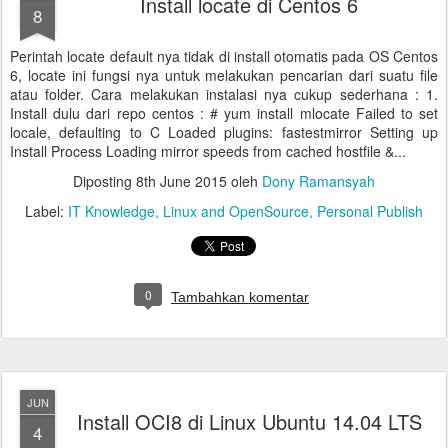
Install locate di Centos 6
8
Perintah locate default nya tidak di install otomatis pada OS Centos
6, locate ini fungsi nya untuk melakukan pencarian dari suatu file
atau folder. Cara melakukan instalasi nya cukup sederhana : 1.
Install dulu dari repo centos : # yum install mlocate Failed to set
locale, defaulting to C Loaded plugins: fastestmirror Setting up
Install Process Loading mirror speeds from cached hostfile &...
Diposting
8th June 2015
oleh
Dony Ramansyah
Label:
IT Knowledge
Linux and OpenSource
Personal Publish
0
Tambahkan komentar
JUN
Install OCI8 di Linux Ubuntu 14.04 LTS
4