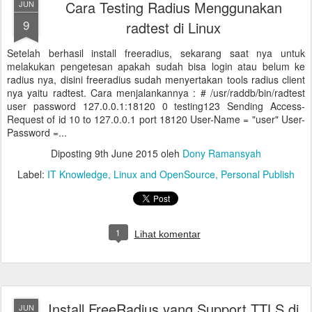
Cara Testing Radius Menggunakan
JUN
9
radtest di Linux
Setelah berhasil install freeradius, sekarang saat nya untuk
melakukan pengetesan apakah sudah bisa login atau belum ke
radius nya, disini freeradius sudah menyertakan tools radius client
nya yaitu radtest. Cara menjalankannya : # /usr/raddb/bin/radtest
user password 127.0.0.1:18120 0 testing123 Sending Access-
Request of id 10 to 127.0.0.1 port 18120 User-Name = "user" User-
Password =...
Diposting
9th June 2015
oleh
Dony Ramansyah
Label:
IT Knowledge
Linux and OpenSource
Personal Publish
1
Lihat komentar
Install FreeRadius yang Support TTLS di
JUN