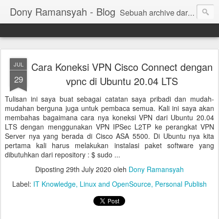
Dony Ramansyah - Blog
Sebuah archive dari kehidupan - log dari perjalanan dan tujuan | Fell Free ... ( archive of live, log of journey and target | Fell Free ...)
Cara Koneksi VPN Cisco Connect dengan
JUL
29
vpnc di Ubuntu 20.04 LTS
Tulisan ini saya buat sebagai catatan saya pribadi dan mudah-
mudahan berguna juga untuk pembaca semua. Kali ini saya akan
membahas bagaimana cara nya koneksi VPN dari Ubuntu 20.04
LTS dengan menggunakan VPN IPSec L2TP ke perangkat VPN
Server nya yang berada di Cisco ASA 5500. Di Ubuntu nya kita
pertama kali harus melakukan instalasi paket software yang
dibutuhkan dari repository : $ sudo ...
Diposting
29th July 2020
oleh
Dony Ramansyah
Label:
IT Knowledge
Linux and OpenSource
Personal Publish