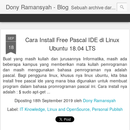
Dony Ramansyah - Blog
Sebuah archive dari kehidupan - log dari perjalanan dan tujuan | Fell Free ... ( archive of live, log of journey and target | Fell Free ...)
Cara Install Free Pascal IDE di Linux
SEP
18
Ubuntu 18.04 LTS
Buat yang masih kuliah dan jurusannya Informatika, masih ada
beberapa kampus yang memberikan mata kuliah pemrograman
dan masih menggunakan bahasa pemrograman nya adalah
pascal. Bagi pengguna linux, khusus nya linux ubuntu, kita bisa
install free pascal ide yang mana bisa digunakan untuk membuat
program dalam bahasa promrograman pascal ini. Cara install nya
adalah : $ sudo apt-get ...
Diposting
18th September 2019
oleh
Dony Ramansyah
Label:
IT Knowledge
Linux and OpenSource
Personal Publish