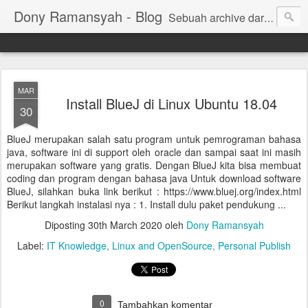
Dony Ramansyah - Blog
Sebuah archive dari kehidupan - log dari perjalanan dan tujuan | Fell Free ... ( archive of live, log of journey and target | Fell Free ...)
MAR
Install BlueJ di Linux Ubuntu 18.04
30
BlueJ merupakan salah satu program untuk pemrograman bahasa
java, software ini di support oleh oracle dan sampai saat ini masih
merupakan software yang gratis. Dengan BlueJ kita bisa membuat
coding dan program dengan bahasa java Untuk download software
BlueJ, silahkan buka link berikut : https://www.bluej.org/index.html
Berikut langkah instalasi nya : 1. Install dulu paket pendukung ...
Diposting
30th March 2020
oleh
Dony Ramansyah
Label:
IT Knowledge
Linux and OpenSource
Personal Publish
0
Tambahkan komentar