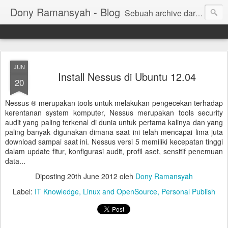
Dony Ramansyah - Blog
Sebuah archive dari kehidupan - log dari perjalanan dan tujuan | Fell Free ... ( archive of live, log of journey and target | Fell Free ...)
JUN
Install Nessus di Ubuntu 12.04
20
Nessus ® merupakan tools untuk melakukan pengecekan terhadap
kerentanan system komputer, Nessus merupakan tools security
audit yang paling terkenal di dunia untuk pertama kalinya dan yang
paling banyak digunakan dimana saat ini telah mencapai lima juta
download sampai saat ini. Nessus versi 5 memiliki kecepatan tinggi
dalam update fitur, konfigurasi audit, profil aset, sensitif penemuan
data...
Diposting
20th June 2012
oleh
Dony Ramansyah
Label:
IT Knowledge
Linux and OpenSource
Personal Publish