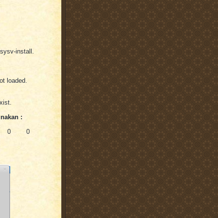
sysv-install.
ot loaded.
xist.
unakan :
 600 0 0