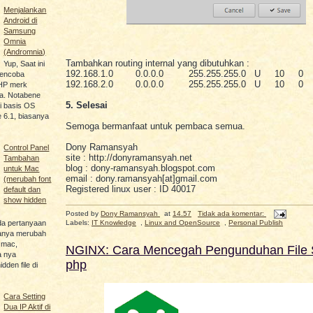
Menjalankan
Android di
Samsung
Omnia
(Andromnia)
Tambahkan routing internal yang dibutuhkan :
Yup, Saat ini
192.168.1.0 0.0.0.0 255.255.255.0 U 10 0
encoba
192.168.2.0 0.0.0.0 255.255.255.0 U 10 0
HP merk
. Notabene
5. Selesai
ki basis OS
 6.1, biasanya
Semoga bermanfaat untuk pembaca semua.
Dony Ramansyah
Control Panel
site : http://donyramansyah.net
Tambahan
blog : dony-ramansyah.blogspot.com
untuk Mac
email : dony.ramansyah[at]gmail.com
(merubah font
Registered linux user : ID 40017
default dan
show hidden
Posted by
Dony Ramansyah
at
14.57
Tidak ada komentar:
Labels:
IT Knowledge
,
Linux and OpenSource
,
Personal Publish
da pertanyaan
anya merubah
i mac,
NGINX: Cara Mencegah Pengunduhan File S
a nya
php
den file di
Cara Setting
Dua IP Aktif di