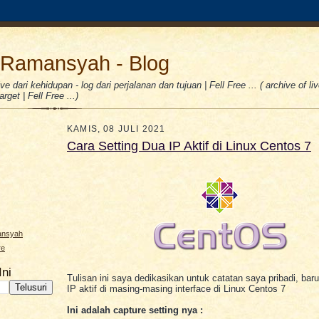
Ramansyah - Blog
e dari kehidupan - log dari perjalanan dan tujuan | Fell Free ... ( archive of liv
rget | Fell Free ...)
KAMIS, 08 JULI 2021
Cara Setting Dua IP Aktif di Linux Centos 7
ansyah
re
Ini
Tulisan ini saya dedikasikan untuk catatan saya pribadi, baru
IP aktif di masing-masing interface di Linux Centos 7
Ini adalah capture setting nya :