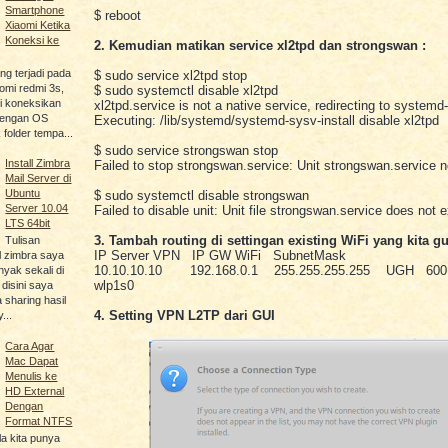
Smartphone
$ reboot
Xiaomi Ketika
Koneksi ke
2. Kemudian matikan service xl2tpd dan strongswan :
ng terjadi pada
$ sudo service xl2tpd stop
omi redmi 3s,
$ sudo systemctl disable xl2tpd
di koneksikan
xl2tpd.service is not a native service, redirecting to systemd-
dengan OS
Executing: /lib/systemd/systemd-sysv-install disable xl2tpd
folder tempa...
$ sudo service strongswan stop
Install Zimbra
Failed to stop strongswan.service: Unit strongswan.service n
Mail Server di
Ubuntu
$ sudo systemctl disable strongswan
Server 10.04
Failed to disable unit: Unit file strongswan.service does not e
LTS 64bit
3. Tambah routing di settingan existing WiFi yang kita g
Tulisan
IP Server VPN IP GW WiFi SubnetMask
l zimbra saya
10.10.10.10 192.168.0.1 255.255.255.255 UGH
yak sekali di
wlp1s0
 disini saya
sharing hasil
4. Setting VPN L2TP dari GUI
...
Cara Agar
Mac Dapat
Menulis ke
HD External
Dengan
Format NTFS
a kita punya