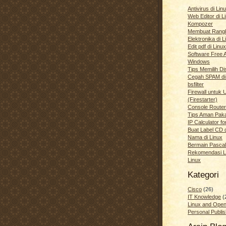
Antivirus di Li
Web Editor di 
Kompozer
Membuat Rang
Elektronika di L
Edit pdf di Linux
Software Free Al
Windows
Tips Memilih Di
Cegah SPAM di
bsfilter
Firewall untuk 
(Firestarter)
Console Router
Tips Aman Pak
IP Calculator fo
Buat Label CD 
Nama di Linux
Bermain Pascal
Rekomendasi L
Linux
Kategori
Cisco
(26)
IT Knowledge
(
Linux and Ope
Personal Publis