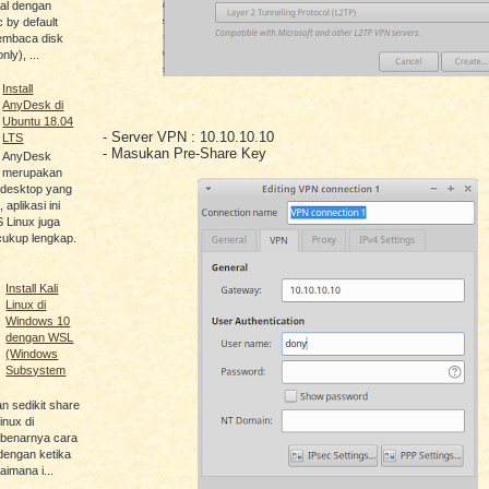
nal dengan
c by default
embaca disk
nly), ...
Install
AnyDesk di
Ubuntu 18.04
- Server VPN : 10.10.10.10
LTS
- Masukan Pre-Share Key
AnyDesk
merupakan
e desktop yang
aplikasi ini
 Linux juga
cukup lengkap.
Install Kali
Linux di
Windows 10
dengan WSL
(Windows
Subsystem
an sedikit share
linux di
ebenarnya cara
engan ketika
imana i...