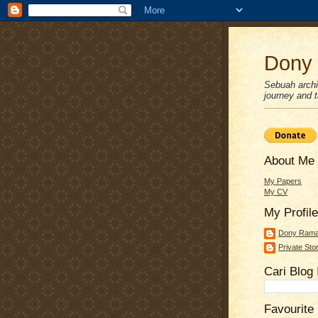
Dony 
Sebuah archiv
journey and ta
About Me
My Papers
My CV
My Profile
Dony Ram
Private Sto
Cari Blog 
Favourite