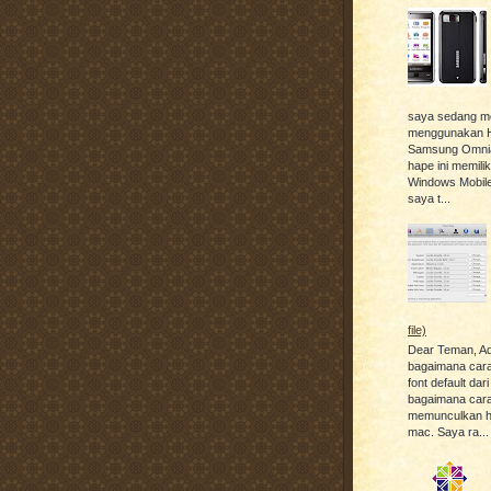
saya sedang m
menggunakan 
Samsung Omnia
hape ini memili
Windows Mobile
saya t...
file)
Dear Teman, A
bagaimana car
font default dar
bagaimana car
memunculkan hid
mac. Saya ra...