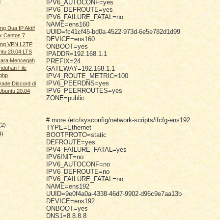
g
IPV6_AUTOCONF=yes
IPV6_DEFROUTE=yes
IPV6_FAILURE_FATAL=no
NAME=ens160
ng Dua IP Aktif
UUID=fc41cf45-bd0a-4522-973d-6e5e782d1d99
ux Centos 7
DEVICE=ens160
ting VPN L2TP
ONBOOT=yes
ntu 20.04 LTS
IPADDR=192.168.1.1
ara Mencegah
PREFIX=24
duhan File
GATEWAY=192.168.1.1
 php
IPV4_ROUTE_METRIC=100
IPV6_PEERDNS=yes
ade Discord di
IPV6_PEERROUTES=yes
Ubuntu 20.04
ZONE=public
# more /etc/sysconfig/network-scripts/ifcfg-ens192
(2)
TYPE=Ethernet
4)
BOOTPROTO=static
DEFROUTE=yes
IPV4_FAILURE_FATAL=yes
IPV6INIT=no
IPV6_AUTOCONF=no
IPV6_DEFROUTE=no
IPV6_FAILURE_FATAL=no
NAME=ens192
UUID=9e0f4a0a-4338-46d7-9902-d96c9e7aa13b
DEVICE=ens192
ONBOOT=yes
DNS1=8.8.8.8