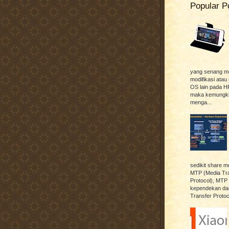
Popular P
yang senang me
modifikasi ata
OS lain pada H
maka kemungkin
menga...
sedikit share m
MTP (Media Tr
Protocol), MTP
kependekan dar
Transfer Protoco