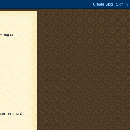
e, log of
san setting 2