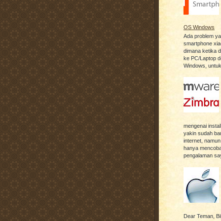
OS Windows
Ada problem ya
smartphone xia
dimana ketika 
ke PC/Laptop 
Windows, untuk 
mengenai instal
yakin sudah ban
internet, namun
hanya mencoba 
pengalaman say
Dear Teman, Bil