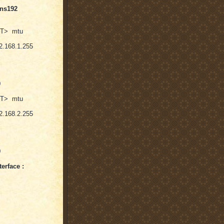
ens192
ST> mtu
.168.1.255
0
ST> mtu
.168.2.255
0
terface :