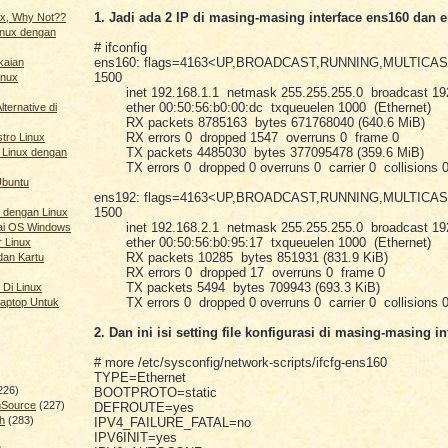
1. Jadi ada 2 IP di masing-masing interface ens160 dan 
nux, Why Not??
Linux dengan
# ifconfig
ens160: flags=4163<UP,BROADCAST,RUNNING,MULTICA
kaian
1500
inux
inet 192.168.1.1 netmask 255.255.255.0 broadcast 192
ether 00:50:56:b0:00:dc txqueuelen 1000 (Ethernet)
ternative di
RX packets 8785163 bytes 671768040 (640.6 MiB)
RX errors 0 dropped 1547 overruns 0 frame 0
stro Linux
TX packets 4485030 bytes 377095478 (359.6 MiB)
 Linux dengan
TX errors 0 dropped 0 overruns 0 carrier 0 collisions 
Ubuntu
ens192: flags=4163<UP,BROADCAST,RUNNING,MULTICA
1500
 dengan Linux
inet 192.168.2.1 netmask 255.255.255.0 broadcast 192
ai OS Windows
ether 00:50:56:b0:95:17 txqueuelen 1000 (Ethernet)
r Linux
RX packets 10285 bytes 851931 (831.9 KiB)
dan Kartu
RX errors 0 dropped 17 overruns 0 frame 0
TX packets 5494 bytes 709943 (693.3 KiB)
 Di Linux
TX errors 0 dropped 0 overruns 0 carrier 0 collisions 
aptop Untuk
2. Dan ini isi setting file konfigurasi di masing-masing in
# more /etc/sysconfig/network-scripts/ifcfg-ens160
TYPE=Ethernet
226)
BOOTPROTO=static
nSource
(227)
DEFROUTE=yes
h
(283)
IPV4_FAILURE_FATAL=no
IPV6INIT=yes