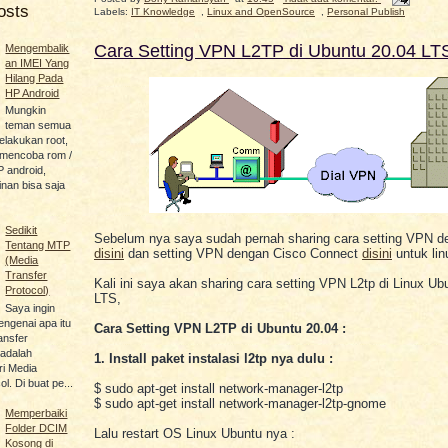
osts
Labels:
IT Knowledge
,
Linux and OpenSource
,
Personal Publish
Cara Setting VPN L2TP di Ubuntu 20.04 LT
Mengembalik
an IMEI Yang
Hilang Pada
HP Android
Mungkin
teman semua
lakukan root,
u mencoba rom /
P android,
an bisa saja
Sedikit
Sebelum nya saya sudah pernah sharing cara setting VPN 
Tentang MTP
disini
dan setting VPN dengan Cisco Connect
disini
untuk lin
(Media
Transfer
Kali ini saya akan sharing cara setting VPN L2tp di Linux Ub
Protocol)
LTS,
Saya ingin
engenai apa itu
Cara Setting VPN L2TP di Ubuntu 20.04 :
ansfer
 adalah
1. Install paket instalasi l2tp nya dulu :
i Media
l. Di buat pe...
$ sudo apt-get install network-manager-l2tp
$ sudo apt-get install network-manager-l2tp-gnome
Memperbaiki
Folder DCIM
Lalu restart OS Linux Ubuntu nya :
Kosong di