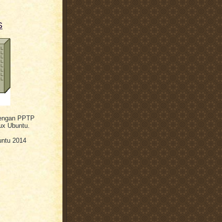
S
dengan PPTP
ux Ubuntu.
untu 2014