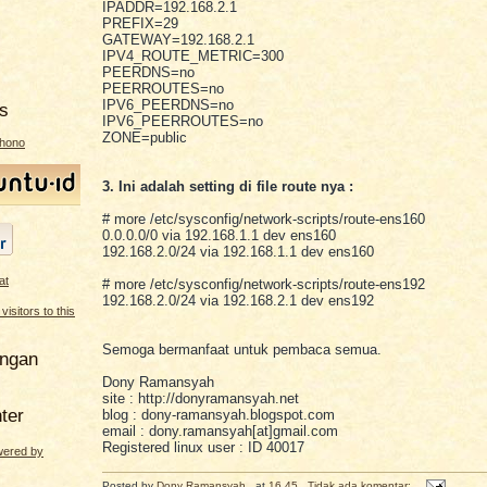
IPADDR=192.168.2.1
PREFIX=29
GATEWAY=192.168.2.1
IPV4_ROUTE_METRIC=300
PEERDNS=no
PEERROUTES=no
IPV6_PEERDNS=no
s
IPV6_PEERROUTES=no
ZONE=public
ahono
3. Ini adalah setting di file route nya :
# more /etc/sysconfig/network-scripts/route-ens160
0.0.0.0/0 via 192.168.1.1 dev ens160
192.168.2.0/24 via 192.168.1.1 dev ens160
# more /etc/sysconfig/network-scripts/route-ens192
192.168.2.0/24 via 192.168.2.1 dev ens192
Semoga bermanfaat untuk pembaca semua.
angan
Dony Ramansyah
site : http://donyramansyah.net
ter
blog : dony-ramansyah.blogspot.com
email : dony.ramansyah[at]gmail.com
Registered linux user : ID 40017
Posted by
Dony Ramansyah
at
16.45
Tidak ada komentar: