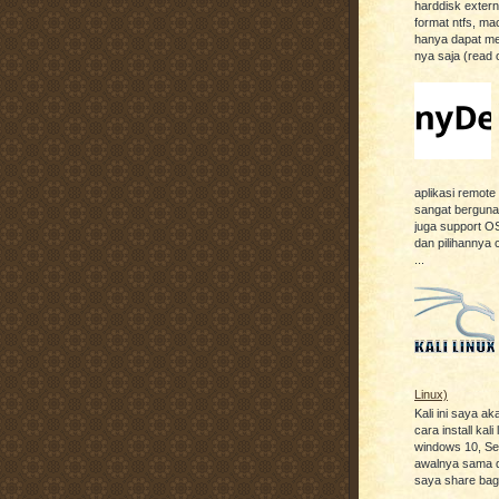
harddisk exter
format ntfs, ma
hanya dapat m
nya saja (read o
aplikasi remot
sangat berguna, 
juga support OS
dan pilihannya 
...
Linux)
Kali ini saya ak
cara install kali 
windows 10, S
awalnya sama d
saya share baga