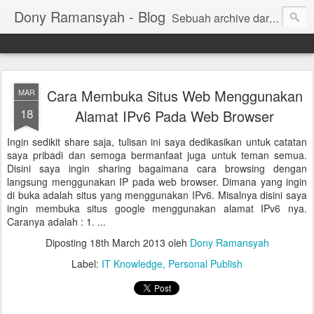
Dony Ramansyah - Blog
Sebuah archive dari kehidupan - log dari perjalanan dan tujuan | Fell Free ... ( archive of live, log of journey and target | Fell Free ...)
Cara Membuka Situs Web Menggunakan
MAR
18
Alamat IPv6 Pada Web Browser
Ingin sedikit share saja, tulisan ini saya dedikasikan untuk catatan
saya pribadi dan semoga bermanfaat juga untuk teman semua.
Disini saya ingin sharing bagaimana cara browsing dengan
langsung menggunakan IP pada web browser. Dimana yang ingin
di buka adalah situs yang menggunakan IPv6. Misalnya disini saya
ingin membuka situs google menggunakan alamat IPv6 nya.
Caranya adalah : 1. ...
Diposting
18th March 2013
oleh
Dony Ramansyah
Label:
IT Knowledge
Personal Publish