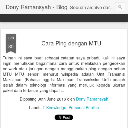
Dony Ramansyah - Blog
Sebuah archive dari kehidupan - log dari perjalanan dan tujuan | Fell Free ... ( archive of live, log of journey and target | Fell Free ...)
JUN
Cara Ping dengan MTU
30
Tulisan ini saya buat sebagai catatan saya pribadi, kali ini saya
ingin menuliskan bagaimana cara untuk melakukan pengecekan
network atau jaringan dengan menggunakan ping dengan beban
MTU MTU sendiri menurut wikipedia adalah Unit Transmisi
Maksimum (Bahasa Inggris: Maximum Transmission Unit) adalah
istilah dalam teknologi informasi yang merujuk kepada ukuran
paket data terbesar yang dapat ...
Diposting
30th June 2016
oleh
Dony Ramansyah
Label:
IT Knowledge
Personal Publish