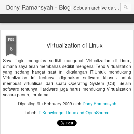
Dony Ramansyah - Blog
Sebuah archive dari kehidupan - log dari perjalanan dan tujuan | Fell Free ... ( archive of live, log of journey and target | Fell Free ...)
FEB
Virtualization di Linux
6
Saya ingin mengulas sedikit mengenai Virtualization di Linux,
dimana saya telah membahas sedikit mengenai Tend Virtualization
yang sedang hangat saat ini dikalangan IT.Untuk mendukung
Virtualization ini tentunya digunakan software khusus untuk
membuat virtualisasi dari suatu Operating System (OS). Selain
software tentunya Hardware juga harus mendukung Virtualization
secara penuh, terutama ...
Diposting
6th February 2009
oleh
Dony Ramansyah
Label:
IT Knowledge
Linux and OpenSource