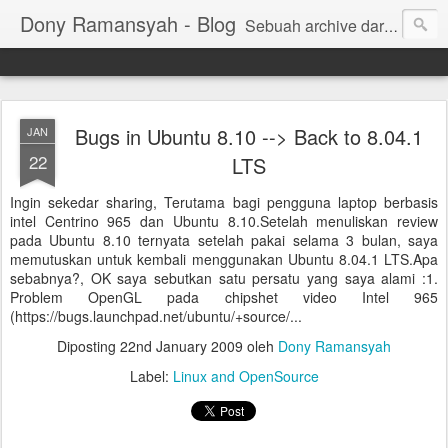
Dony Ramansyah - Blog
Sebuah archive dari kehidupan - log dari perjalanan dan tujuan | Fell Free ... ( archive of live, log of journey and target | Fell Free ...)
Bugs in Ubuntu 8.10 --> Back to 8.04.1
JAN
22
LTS
Ingin sekedar sharing, Terutama bagi pengguna laptop berbasis
intel Centrino 965 dan Ubuntu 8.10.Setelah menuliskan review
pada Ubuntu 8.10 ternyata setelah pakai selama 3 bulan, saya
memutuskan untuk kembali menggunakan Ubuntu 8.04.1 LTS.Apa
sebabnya?, OK saya sebutkan satu persatu yang saya alami :1.
Problem OpenGL pada chipshet video Intel 965
(https://bugs.launchpad.net/ubuntu/+source/...
Diposting
22nd January 2009
oleh
Dony Ramansyah
Label:
Linux and OpenSource