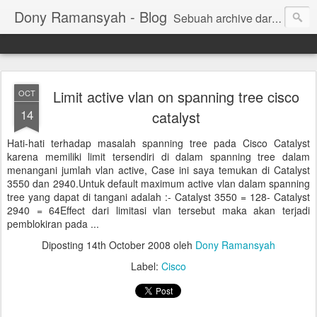
Dony Ramansyah - Blog
Sebuah archive dari kehidupan - log dari perjalanan dan tujuan | Fell Free ... ( archive of live, log of journey and target | Fell Free ...)
Limit active vlan on spanning tree cisco
OCT
14
catalyst
Hati-hati terhadap masalah spanning tree pada Cisco Catalyst
karena memiliki limit tersendiri di dalam spanning tree dalam
menangani jumlah vlan active, Case ini saya temukan di Catalyst
3550 dan 2940.Untuk default maximum active vlan dalam spanning
tree yang dapat di tangani adalah :- Catalyst 3550 = 128- Catalyst
2940 = 64Effect dari limitasi vlan tersebut maka akan terjadi
pemblokiran pada ...
Diposting
14th October 2008
oleh
Dony Ramansyah
Label:
Cisco