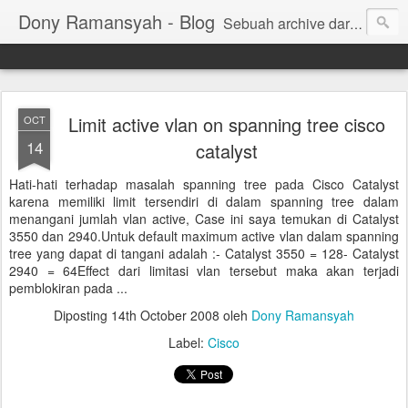
Dony Ramansyah - Blog
Sebuah archive dari kehidupan - log dari perjalanan dan tujuan | Fell Free ... ( archive of live, log of journey and target | Fell Free ...)
Limit active vlan on spanning tree cisco
OCT
14
catalyst
Hati-hati terhadap masalah spanning tree pada Cisco Catalyst
karena memiliki limit tersendiri di dalam spanning tree dalam
menangani jumlah vlan active, Case ini saya temukan di Catalyst
3550 dan 2940.Untuk default maximum active vlan dalam spanning
tree yang dapat di tangani adalah :- Catalyst 3550 = 128- Catalyst
2940 = 64Effect dari limitasi vlan tersebut maka akan terjadi
pemblokiran pada ...
Diposting
14th October 2008
oleh
Dony Ramansyah
Label:
Cisco