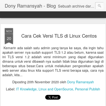
Dony Ramansyah - Blog
Sebuah archive dari kehidupan - log dari perjalanan dan tujuan | Fell Free ... ( archive of live, log of journey and target | Fell Free ...)
NOV
Cara Cek Versi TLS di Linux Centos
20
Kemarin ada salah satu admin yang tanya ke saya, dia ingin tahu
apakah server nya sudah support TLS 1.2 atau belum, karena saat
ini TLS versi 1.2 adalah versi minimum yang dapat digunakan
dimana untuk versi dibawah nya sudah tidak bisa digunakan lagi di
beberapa situs besar.Cara untuk melakukan pengecekan apakah
web server atau linux kita support TLS versi berapa saja, cara nya
adalah, kita...
Diposting
20th November 2020
oleh
Dony Ramansyah
Label:
IT Knowledge
Linux and OpenSource
Personal Publish