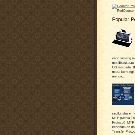
Popular P
yang senang me
modifikasi ata
OS lain pada H
maka kemungkin
menga...
sedikit share m
MTP (Media Tr
Protocol), MTP
kependekan dar
Transfer Protoco