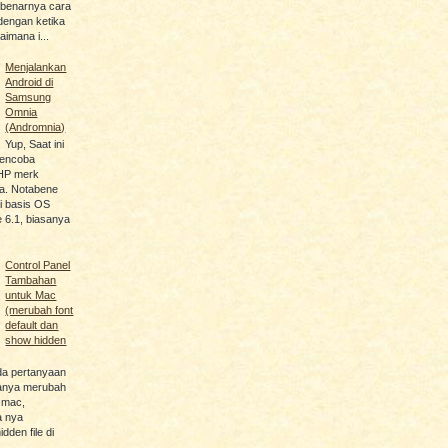
ebenarnya cara
engan ketika
imana i...
Menjalankan
Android di
Samsung
Omnia
(Andromnia)
Yup, Saat ini
encoba
HP merk
. Notabene
ki basis OS
 6.1, biasanya
Control Panel
Tambahan
untuk Mac
(merubah font
default dan
show hidden
da pertanyaan
anya merubah
i mac,
a nya
den file di