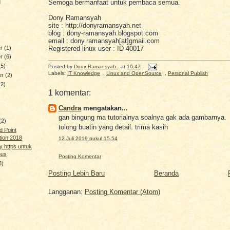
g
Semoga bermanfaat untuk pembaca semua.
Dony Ramansyah
site : http://donyramansyah.net
blog : dony-ramansyah.blogspot.com
email : dony.ramansyah[at]gmail.com
er
(1)
Registered linux user : ID 40017
er
(6)
(5)
Posted by
Dony Ramansyah
at
10.47
Labels:
IT Knowledge
,
Linux and OpenSource
,
Personal Publish
er
(2)
(2)
1 komentar:
Candra
mengatakan...
gan bingung ma tutorialnya soalnya gak ada gambarnya.
(2)
tolong buatin yang detail. trima kasih
d Point
tion 2018
12 Juli 2019 pukul 15.54
y https untuk
nux
Posting Komentar
3)
Posting Lebih Baru
Beranda
Langganan:
Posting Komentar (Atom)