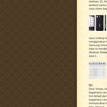
windows 10, S
awalnya sama d
saya share baga
saya sedang m
menggunakan 
Samsung Omnia
hape ini memili
Windows Mobile
saya t...
file)
Dear Teman, A
bagaimana car
font default dar
bagaimana car
memunculkan hid
mac. Saya ra...