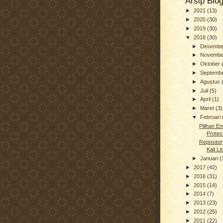
Arsip Blo
►
2021
(13)
►
2020
(30)
►
2019
(30)
▼
2018
(30)
►
Desemb
►
Novemb
►
Oktober
►
Septemb
►
Agustus
►
Juli
(5)
►
April
(1)
►
Maret
(3)
▼
Februari
Pilihan En
Protec
Repositor
Kali Li
►
Januari
(
►
2017
(42)
►
2016
(31)
►
2015
(14)
►
2014
(7)
►
2013
(23)
►
2012
(25)
►
2011
(22)