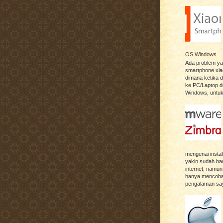
OS Windows
Ada problem ya
smartphone xia
dimana ketika 
ke PC/Laptop 
Windows, untuk 
mengenai instal
yakin sudah ban
internet, namun
hanya mencoba 
pengalaman say