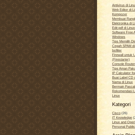
Antivirus di Li
Web Editor di 
Kompozer
Membuat Rang
Elektronika di L
Edit pdf di Linux
Software Free Al
Windows
Tips Memilih Di
Cegah SPAM di
bsfilter
Firewall untuk 
(Firestarter)
Console Router
Tips Aman Pak
IP Calculator fo
Buat Label CD 
Nama di Linux
Bermain Pascal
Rekomendasi L
Linux
Kategori
Cisco
(26)
IT Knowledge
(
Linux and Ope
Personal Publis