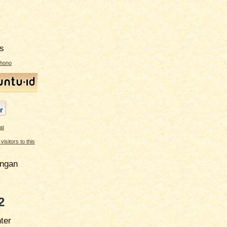
s
ahono
angan
2
ter