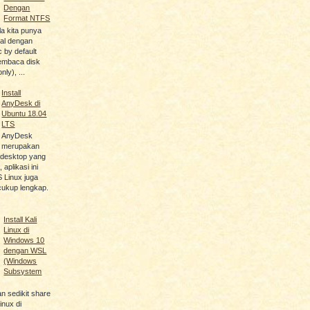
Dengan
Format NTFS
a kita punya
nal dengan
c by default
embaca disk
nly), ...
Install
AnyDesk di
Ubuntu 18.04
LTS
AnyDesk
merupakan
e desktop yang
aplikasi ini
 Linux juga
cukup lengkap.
Install Kali
Linux di
Windows 10
dengan WSL
(Windows
Subsystem
an sedikit share
linux di