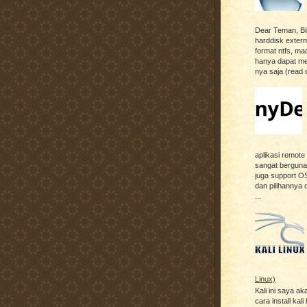
Dear Teman, Bil
harddisk exter
format ntfs, ma
hanya dapat m
nya saja (read o
aplikasi remot
sangat berguna, 
juga support OS
dan pilihannya 
...
Linux)
Kali ini saya ak
cara install kali 