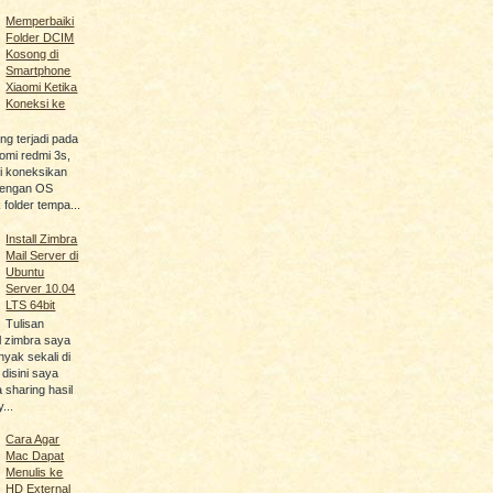
Memperbaiki
Folder DCIM
Kosong di
Smartphone
Xiaomi Ketika
Koneksi ke
ng terjadi pada
omi redmi 3s,
di koneksikan
dengan OS
folder tempa...
Install Zimbra
Mail Server di
Ubuntu
Server 10.04
LTS 64bit
Tulisan
l zimbra saya
yak sekali di
 disini saya
sharing hasil
...
Cara Agar
Mac Dapat
Menulis ke
HD External