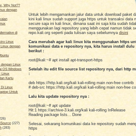
nux, Why Not??
Linux dengan
Untuk lebih mengamankan jalur data untuk download paket dar
kini kali linux sudah support juga https untuk transaksi data
kaian
secure saja ini kali linux, dimana saat ini saja kita sudah tida
inux
menggunakan lagi repository yang lebih cepat namun tidak se
repo.kali.org seperti pada tulisan saya sebelumnya
disini
ternative di
Cara merubah agar kali linux kita menggunakan https un
stro Linux
komunikasi data e repository nya, kita harus install dulu
 Linux dengan
berikut :
Ubuntu
root@kali:~# apt install apt-transport-https
 dengan Linux
Setelah itu edit file source list repository nya, dari http 
ai OS Windows
:
r Linux
dan Kartu
deb https://http.kali.org/kali kali-rolling main non-free contrib
# deb-src https://http.kali.org/kali kali-rolling main non-free co
 Di Linux
aptop Untuk
Lalu kita update repository nya :
root@kali:~# apt update
Hit:1 https://archive-3.kali.org/kali kali-rolling InRelease
Reading package lists... Done
226)
nSource
(227)
Selesai, sekarang komunikasi data ke repository sudah me
h
(283)
https