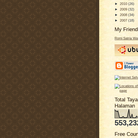
►
2010
(26)
►
2009
(32)
►
2008
(34)
►
2007
(18)
My Friend
Romi Satria W
Total Tay
Halaman
553,23
Free Coun