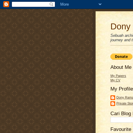
Dony 
Sebuah archiv
journey and ta
About Me
My Papers
My CV
My Profile
Dony Ram
Private Sto
Cari Blog 
Favourite