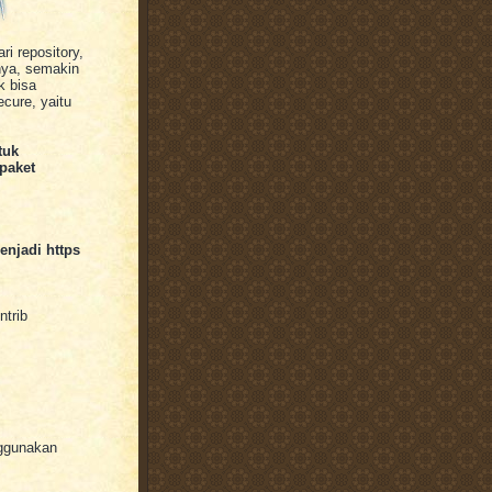
i repository,
 nya, semakin
k bisa
cure, yaitu
tuk
 paket
menjadi https
ntrib
nggunakan