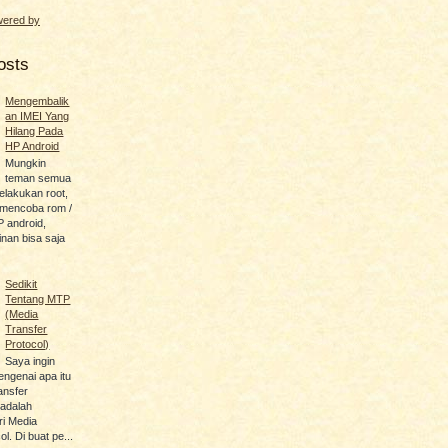
osts
Mengembalik
an IMEI Yang
Hilang Pada
HP Android
Mungkin
teman semua
lakukan root,
u mencoba rom /
P android,
an bisa saja
Sedikit
Tentang MTP
(Media
Transfer
Protocol)
Saya ingin
engenai apa itu
ansfer
 adalah
i Media
l. Di buat pe...