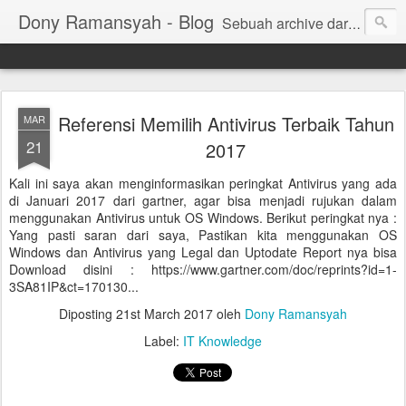
Dony Ramansyah - Blog
Sebuah archive dari kehidupan - log dari perjalanan dan tujuan | Fell Free ... ( archive of live, log of journey and target | Fell Free ...)
Referensi Memilih Antivirus Terbaik Tahun
MAR
21
2017
Kali ini saya akan menginformasikan peringkat Antivirus yang ada
di Januari 2017 dari gartner, agar bisa menjadi rujukan dalam
menggunakan Antivirus untuk OS Windows. Berikut peringkat nya :
Yang pasti saran dari saya, Pastikan kita menggunakan OS
Windows dan Antivirus yang Legal dan Uptodate Report nya bisa
Download disini : https://www.gartner.com/doc/reprints?id=1-
3SA81IP&ct=170130...
Diposting
21st March 2017
oleh
Dony Ramansyah
Label:
IT Knowledge