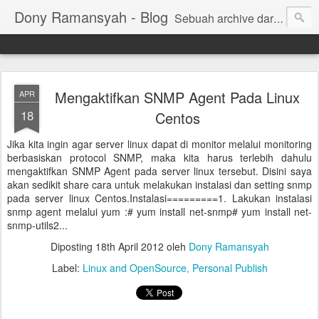
Dony Ramansyah - Blog
Sebuah archive dari kehidupan - log dari perjalanan dan tujuan | Fell Free ... ( archive of live, log of journey and target | Fell Free ...)
Mengaktifkan SNMP Agent Pada Linux
APR
18
Centos
Jika kita ingin agar server linux dapat di monitor melalui monitoring
berbasiskan protocol SNMP, maka kita harus terlebih dahulu
mengaktifkan SNMP Agent pada server linux tersebut. Disini saya
akan sedikit share cara untuk melakukan instalasi dan setting snmp
pada server linux Centos.Instalasi=========1. Lakukan instalasi
snmp agent melalui yum :# yum install net-snmp# yum install net-
snmp-utils2...
Diposting
18th April 2012
oleh
Dony Ramansyah
Label:
Linux and OpenSource
Personal Publish