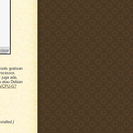
ools gratisan
rocessor,
 juga ada,
u atau Debian
hp/CPU-G?
stalled.)