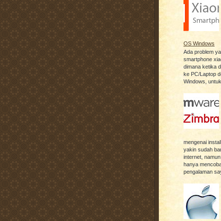
OS Windows
Ada problem ya
smartphone xia
dimana ketika 
ke PC/Laptop 
Windows, untuk 
mengenai instal
yakin sudah ban
internet, namun
hanya mencoba 
pengalaman say