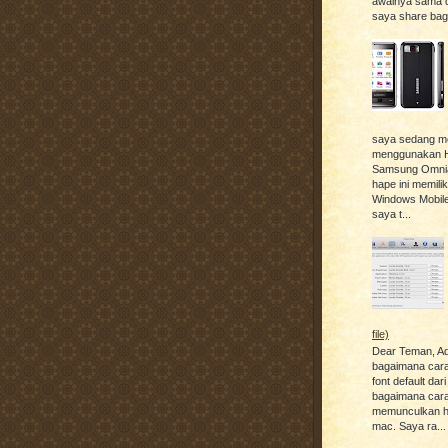
awalnya sama d
saya share baga
saya sedang m
menggunakan 
Samsung Omnia
hape ini memili
Windows Mobile
saya t...
file)
Dear Teman, A
bagaimana car
font default dar
bagaimana car
memunculkan hid
mac. Saya ra...