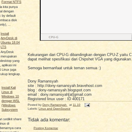
Format NTFS
a kita punya
nal dengan
c by default
embaca disk
nly), ...
Install
AnyDesk di
Ubuntu 18.04
LTS
AnyDesk
Kekurangan dari CPU-G dibandingkan dengan CPU-Z yaitu 
merupakan
dapat melihat spesifikasi dari Chipshet VGA yang digunakan.
e desktop yang
aplikasi ini
Semoga bermanfaat untuk teman semua :)
 Linux juga
cukup lengkap.
Dony Ramansyah
site : http://dony-ramansyah.bravehost.com
Install Kali
blog : dony-ramansyah.blogspot.com
Linux di
email : dony.ramansyah[at]gmail.com
Windows 10
Registered linux user : ID 400171
dengan WSL
Posted by
Dony Ramansyah
at
11.10
(Windows
Labels:
Linux and OpenSource
Subsystem
an sedikit share
Tidak ada komentar:
linux di
ebenarnya cara
Posting Komentar