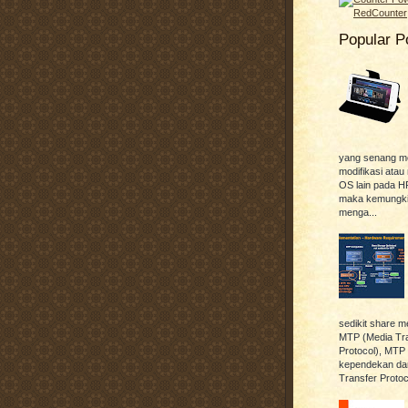
Popular P
yang senang me
modifikasi ata
OS lain pada H
maka kemungkin
menga...
sedikit share m
MTP (Media Tr
Protocol), MTP
kependekan dar
Transfer Protoco