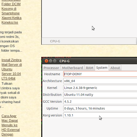
Folder DCIM
Kosong di
Smartphone
Xiaomi Ketika
Koneksi ke
ng terjadi pada
omi redmi 3s,
di koneksikan
dengan OS
folder tempa...
Install Zimbra
Mail Server di
Ubuntu
Server 10.04
LTS 64bit
Tulisan
l zimbra saya
yak sekali di
 disini saya
sharing hasil
...
Cara Agar
Mac Dapat
Menulis ke
HD External
Dengan