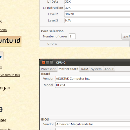
s
ahono
angan
9
ter