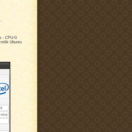
..
ls - CPU-G
 milik Ubuntu