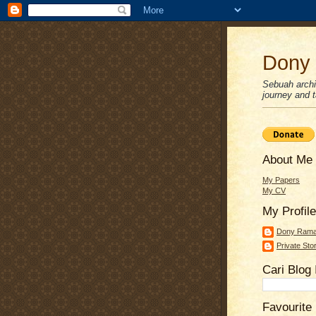
Dony 
Sebuah archiv
journey and ta
About Me
My Papers
My CV
My Profile
Dony Ram
Private Sto
Cari Blog 
Favourite