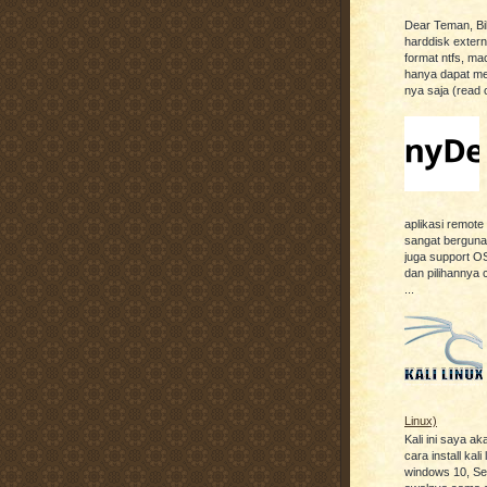
Dear Teman, Bil
harddisk exter
format ntfs, ma
hanya dapat m
nya saja (read o
aplikasi remot
sangat berguna, 
juga support OS
dan pilihannya 
...
Linux)
Kali ini saya ak
cara install kali 
windows 10, S