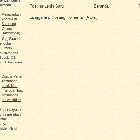
engan ketika
imana i...
Posting Lebih Baru
Beranda
Menjalankan
Langganan:
Posting Komentar (Atom)
Android di
Samsung
Omnia
(Andromnia)
Yup, Saat ini
encoba
HP merk
. Notabene
ki basis OS
 6.1, biasanya
Control Panel
Tambahan
untuk Mac
(merubah font
default dan
show hidden
da pertanyaan
anya merubah
i mac,
a nya
den file di