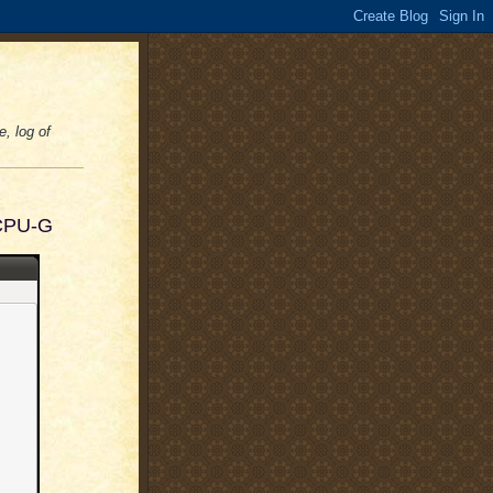
e, log of
 CPU-G