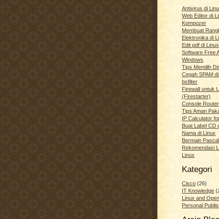
Antivirus di Li
Web Editor di 
Kompozer
Membuat Rang
Elektronika di L
Edit pdf di Linux
Software Free Al
Windows
Tips Memilih Di
Cegah SPAM di
bsfilter
Firewall untuk 
(Firestarter)
Console Router
Tips Aman Pak
IP Calculator fo
Buat Label CD 
Nama di Linux
Bermain Pascal
Rekomendasi L
Linux
Kategori
Cisco
(26)
IT Knowledge
(
Linux and Ope
Personal Publis