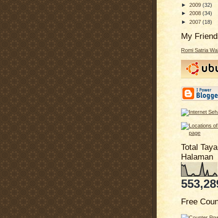
►
2009
(32)
►
2008
(34)
►
2007
(18)
My Friend
Romi Satria W
Total Tay
Halaman
553,28
Free Coun