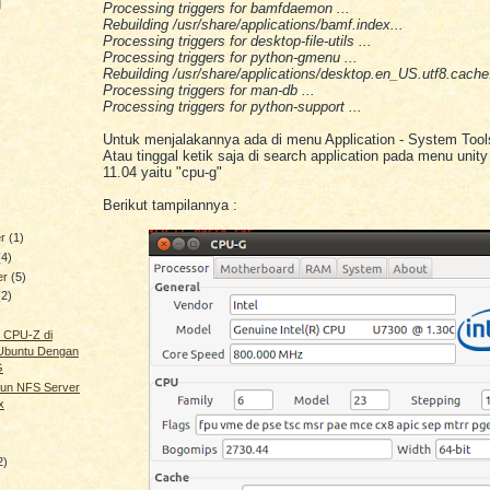
g
Processing triggers for bamfdaemon ...
Rebuilding /usr/share/applications/bamf.index...
Processing triggers for desktop-file-utils ...
Processing triggers for python-gmenu ...
Rebuilding /usr/share/applications/desktop.en_US.utf8.cache.
Processing triggers for man-db ...
Processing triggers for python-support ...
Untuk menjalakannya ada di menu Application - System Too
Atau tinggal ketik saja di search application pada menu unity
11.04 yaitu "cpu-g"
Berikut tampilannya :
er
(1)
(4)
er
(5)
(2)
 CPU-Z di
 Ubuntu Dengan
G
un NFS Server
x
2)