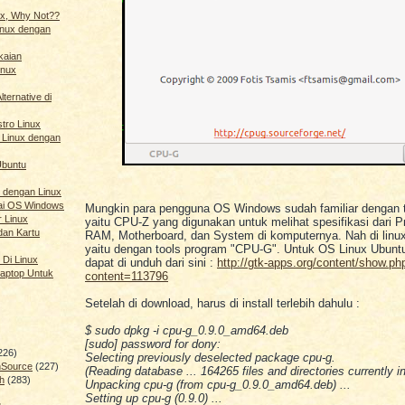
nux, Why Not??
Linux dengan
kaian
inux
ternative di
stro Linux
 Linux dengan
Ubuntu
 dengan Linux
ai OS Windows
Mungkin para pengguna OS Windows sudah familiar dengan t
r Linux
yaitu CPU-Z yang digunakan untuk melihat spesifikasi dari P
dan Kartu
RAM, Motherboard, dan System di komputernya. Nah di linux
yaitu dengan tools program "CPU-G". Untuk OS Linux Ubunt
 Di Linux
dapat di unduh dari sini :
http://gtk-apps.org/content/show.p
aptop Untuk
content=113796
Setelah di download, harus di install terlebih dahulu :
$ sudo dpkg -i cpu-g_0.9.0_amd64.deb
[sudo] password for dony:
226)
Selecting previously deselected package cpu-g.
nSource
(227)
(Reading database ... 164265 files and directories currently in
h
(283)
Unpacking cpu-g (from cpu-g_0.9.0_amd64.deb) ...
Setting up cpu-g (0.9.0) ...