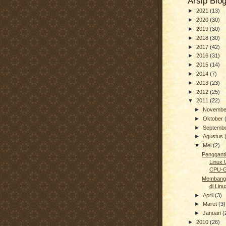
Arsip Blo
►
2021
(13)
►
2020
(30)
►
2019
(30)
►
2018
(30)
►
2017
(42)
►
2016
(31)
►
2015
(14)
►
2014
(7)
►
2013
(23)
►
2012
(25)
▼
2011
(22)
►
Novemb
►
Oktober
►
Septemb
►
Agustus
▼
Mei
(2)
Pengganti
Linux
CPU-
Membang
di Linu
►
April
(3)
►
Maret
(3)
►
Januari
(
►
2010
(26)