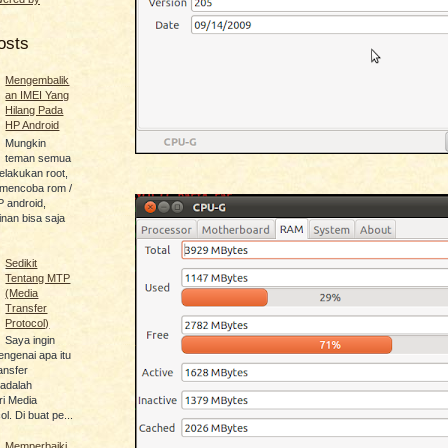
osts
Mengembalik
an IMEI Yang
Hilang Pada
HP Android
Mungkin
teman semua
lakukan root,
u mencoba rom /
P android,
an bisa saja
Sedikit
Tentang MTP
(Media
Transfer
Protocol)
Saya ingin
engenai apa itu
ansfer
 adalah
i Media
l. Di buat pe...
Memperbaiki