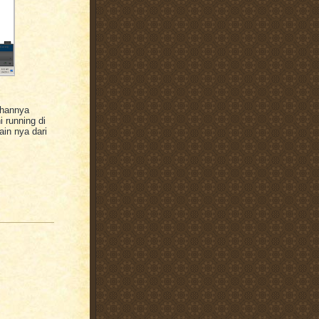
dahannya
i running di
ain nya dari