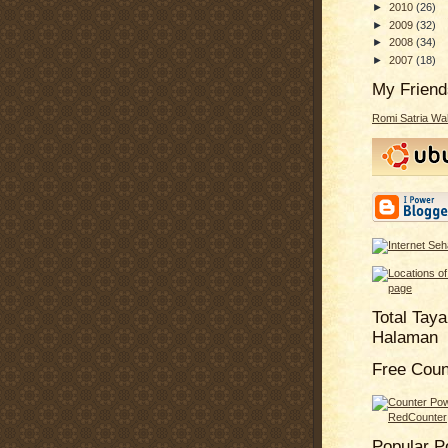
►
2010
(26)
►
2009
(32)
►
2008
(34)
►
2007
(18)
My Friend
Romi Satria W
Total Tay
Halaman
Free Coun
Popular P