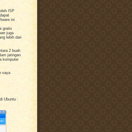
 oleh ISP
 dapat
ftware ini
i gratis
wer juga
ng lebih dari
ntara 2 buah
alam jaringan
da komputer
n saya
 di Ubuntu :