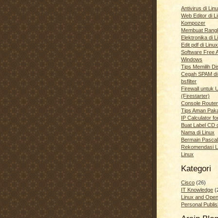
Antivirus di Li
Web Editor di 
Kompozer
Membuat Rang
Elektronika di L
Edit pdf di Linux
Software Free Al
Windows
Tips Memilih Di
Cegah SPAM di
bsfilter
Firewall untuk 
(Firestarter)
Console Router
Tips Aman Pak
IP Calculator fo
Buat Label CD 
Nama di Linux
Bermain Pascal
Rekomendasi L
Linux
Kategori
Cisco
(26)
IT Knowledge
(
Linux and Ope
Personal Publis