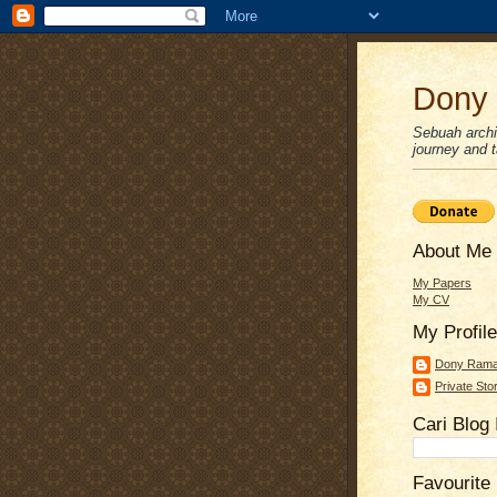
Dony 
Sebuah archiv
journey and ta
About Me
My Papers
My CV
My Profile
Dony Ram
Private Sto
Cari Blog 
Favourite