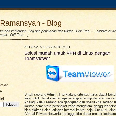
Ramansyah - Blog
e dari kehidupan - log dari perjalanan dan tujuan | Fell Free ... ( archive of liv
rget | Fell Free ...)
SELASA, 04 JANUARI 2011
Solusi mudah untuk VPN di Linux dengan
TeamViewer
ansyah
re
Untuk seorang Admin IT terkadang dituntut harus dapat beke
saja untuk dapat memanage perangkat komputer atau server
Ini
Apalagi kalau sedang ada gangguan dan posisi kita sedang ti
kantor, sementara perangkat yang mengalami gangguan ters
bisa diakses oleh jaringan internal kantor saja. Untuk itu di
(Virtual Private Network) sehingga kita dapat masuk kedalam