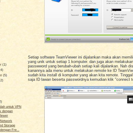
g
Setiap software TeamViewer ini dijalankan maka akan memilik
yang unik untuk setiap 1 komputer. dan juga akan melakuka
er
(1)
passwword yang berubah-ubah setiap kali dijalankan. Nah di
(4)
kanannya ada menu untuk melakukan remote ke ID TeamVie
sudah kita install di komputer yang akan kita remote. Tingg
er
(5)
saja ID lawan beserta passwordnya kemudian klik "connect to
(2)
2)
udah untuk VPN
ux dengan
iewer
Network
ed Storage
dengan Fre...