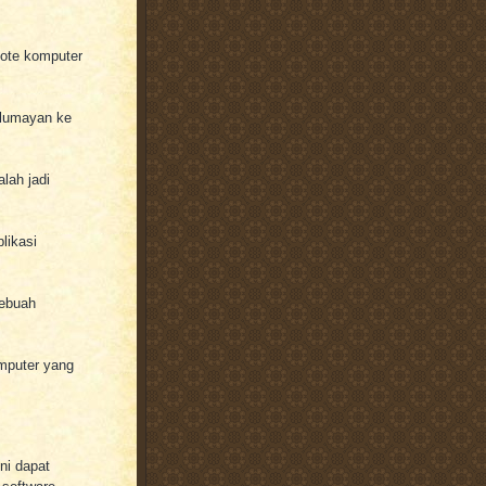
mote komputer
g lumayan ke
lah jadi
plikasi
sebuah
mputer yang
ni dapat