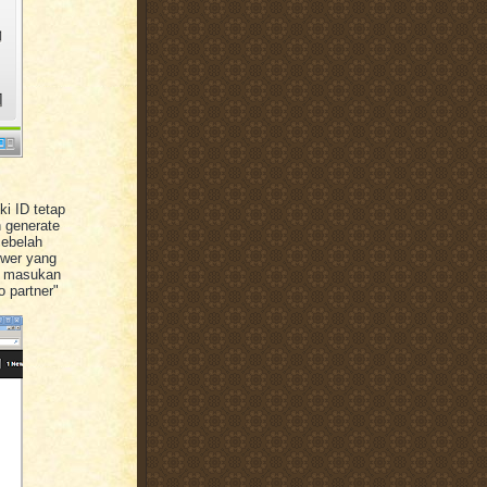
i ID tetap
n generate
sebelah
wer yang
al masukan
 partner"