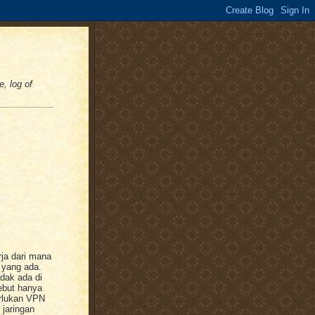
e, log of
rja dari mana
 yang ada.
dak ada di
ebut hanya
perlukan VPN
 jaringan