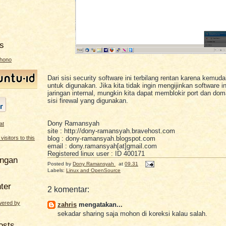
s
ahono
Dari sisi security software ini terbilang rentan karena kemu
untuk digunakan. Jika kita tidak ingin mengijinkan software in
jaringan internal, mungkin kita dapat memblokir port dan dom
sisi firewal yang digunakan.
Dony Ramansyah
site : http://dony-ramansyah.bravehost.com
blog : dony-ramansyah.blogspot.com
email : dony.ramansyah[at]gmail.com
Registered linux user : ID 400171
angan
Posted by
Dony Ramansyah
at
09.31
Labels:
Linux and OpenSource
ter
2 komentar:
zahris
mengatakan...
sekadar sharing saja mohon di koreksi kalau salah.
osts