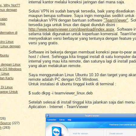
internal kantor melalui koneksi jaringan dari mana saja.
nux, Why Not??
Linux dengan
Solusi VPN ini sudah banyak tersedia, baik yang disediakan
maupun berupa software. Saya ingin mengulas sedikit untuk
kaian
melakukan VPN dengan bantuan software
"TeamViewer"
. So
inux
tersedia juga untuk linux dan dapat diunduh disini :
http://www.teamviewer.com/download/index.aspx
. Software in
ternative di
selama tidak digunakan untuk keperluan komersial. TeamVie
menyediakan versi berbayar yang tentunya dengan feature ya
stro Linux
versi yang gratis.
 Linux dengan
Software ini bekerja dengan membuat koneksi pear-to-pear a
Ubuntu
host / client. Sehingga kita tinggal install di satu komputer d
internal yang mau kita remote, dan satunya lagi di install pa
 dengan Linux
yang akan melakukan remote.
ai OS Windows
r Linux
Saya menggunakan Linux Ubuntu 10.10 dan target yang aka
dan Kartu
remote adalah PC dengan OS Windows.
Untuk instalasi di ubuntu tinggal ketik di terminal :
 Di Linux
aptop Untuk
$ sudo dkpg -i teamviewer_linux.deb
Setelah selesai di install tinggal kita jalankan saja dari menu
Aplication - Internet - TeamViewer
226)
nSource
(227)
h
(283)