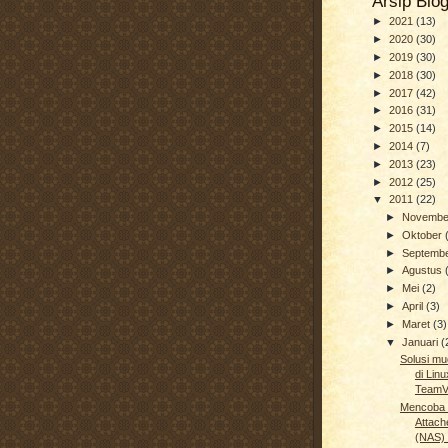
Arsip Blo
►
2021
(13)
►
2020
(30)
►
2019
(30)
►
2018
(30)
►
2017
(42)
►
2016
(31)
►
2015
(14)
►
2014
(7)
►
2013
(23)
►
2012
(25)
▼
2011
(22)
►
Novemb
►
Oktober
►
Septemb
►
Agustus
►
Mei
(2)
►
April
(3)
►
Maret
(3)
▼
Januari
(
Solusi m
di Lin
TeamV
Mencoba 
Attach
(NAS) 