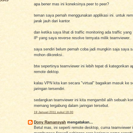
apa bener mas ini koneksinya peer to peer?
teman saya pernah menggunakan applikasi ini. untuk re
jarak jauh dari kantor.
dan ketika saya lihat di traffic monitoring ada traffic yan
IP yang saya reverse resolve ternyata milik teamviewer..
saya sendiri belum pernah coba jadi mungkin saja saya sa
mohon dikoreksi..
btw sepertinya teamviewer ini lebih tepat di kategorikan a
remote dektop.
kalau VPN kita kan secara "virtual" bagaikan masuk ke 
jaringan tersendiri.
sedangkan teamviewer ini kita mengambil alih sebuah ko
memang tergabung dalam jaringan tersebut.
19 Januari 2011 pukul 18.00
Dony Ramansyah
mengatakan...
Betul mas, ini seperti remote desktop, cuma teamviewer i