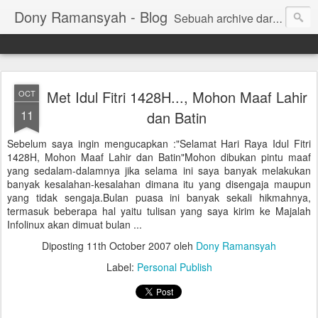
Dony Ramansyah - Blog
Sebuah archive dari kehidupan - log dari perjalanan dan tujuan | Fell Free ... ( archive of live, log of journey and target | Fell Free ...)
Met Idul Fitri 1428H..., Mohon Maaf Lahir
OCT
11
dan Batin
Sebelum saya ingin mengucapkan :"Selamat Hari Raya Idul Fitri
1428H, Mohon Maaf Lahir dan Batin"Mohon dibukan pintu maaf
yang sedalam-dalamnya jika selama ini saya banyak melakukan
banyak kesalahan-kesalahan dimana itu yang disengaja maupun
yang tidak sengaja.Bulan puasa ini banyak sekali hikmahnya,
termasuk beberapa hal yaitu tulisan yang saya kirim ke Majalah
Infolinux akan dimuat bulan ...
Diposting
11th October 2007
oleh
Dony Ramansyah
Label:
Personal Publish